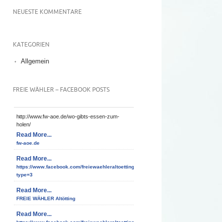
NEUESTE KOMMENTARE
KATEGORIEN
Allgemein
FREIE WÄHLER – FACEBOOK POSTS
http://www.fw-aoe.de/wo-gibts-essen-zum-
holen/
Read More...
fw-aoe.de
Read More...
https://www.facebook.com/freiewaehleraltoetting/photos/a.10150952191530938/10
type=3
Read More...
FREIE WÄHLER Altötting
Read More...