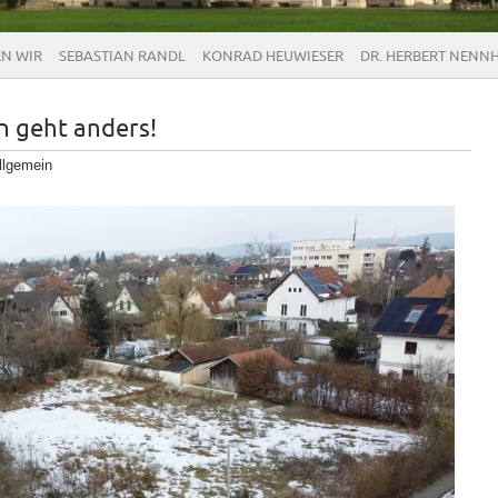
EN WIR
SEBASTIAN RANDL
KONRAD HEUWIESER
DR. HERBERT NENN
n geht anders!
llgemein