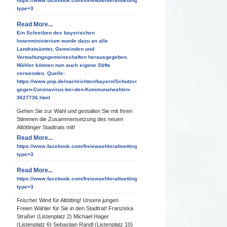
https://www.facebook.com/freiewaehleraltoetting/photos/a.10150952191530938/10
type=3
Read More...
Ein Schreiben des bayerischen
Innenministerium wurde dazu an alle
Landratsämter, Gemeinden und
Verwaltungsgemeinschaften herausgegeben.
Wähler können nun auch eigene Stifte
verwenden. Quelle:
https://www.pnp.de/nachrichten/bayern/Schutzvorkehrungen-
gegen-Coronavirus-bei-den-Kommunalwahlen-
3627736.html
Gehen Sie zur Wahl und gestalten Sie mit Ihren
Stimmen die Zusammensetzung des neuen
Altöttinger Stadtrats mit!
Read More...
https://www.facebook.com/freiewaehleraltoetting/photos/a.10150952191530938/10
type=3
Read More...
https://www.facebook.com/freiewaehleraltoetting/photos/a.10150952191530938/10
type=3
Frischer Wind für Altötting! Unsere jungen
Freien Wähler für Sie in den Stadtrat! Franziska
Straßer (Listenplatz 2) Michael Hager
(Listenplatz 6) Sebastian Randl (Listenplatz 10)