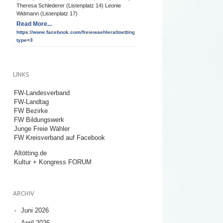
Theresa Schlederer (Listenplatz 14) Leonie
Widmann (Listenplatz 17)
Read More...
https://www.facebook.com/freiewaehleraltoetting/photos/a.10150952191530938/10
type=3
LINKS
FW-Landesverband
FW-Landtag
FW Bezirke
FW Bildungswerk
Junge Freie Wähler
FW Kreisverband auf Facebook
Altötting.de
Kultur + Kongress FORUM
ARCHIV
Juni 2026
April 2026