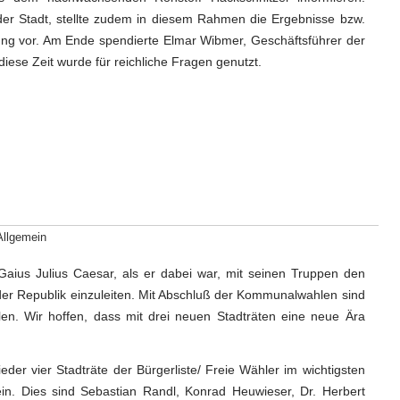
r Stadt, stellte zudem in diesem Rahmen die Ergebnisse bzw.
 vor. Am Ende spendierte Elmar Wibmer, Geschäftsführer der
iese Zeit wurde für reichliche Fragen genutzt.
Allgemein
 Gaius Julius Caesar, als er dabei war, mit seinen Truppen den
er Republik einzuleiten. Mit Abschluß der Kommunalwahlen sind
llen. Wir hoffen, dass mit drei neuen Stadträten eine neue Ära
er vier Stadträte der Bürgerliste/ Freie Wähler im wichtigsten
ein. Dies sind Sebastian Randl, Konrad Heuwieser, Dr. Herbert