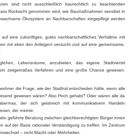
en sind nicht ausschließlich baurechtlich zu beachtenden
, dass Rücksicht genommen wird, wie Baumaßnahmen sensibel in
ewachsene Ökosystem an Nachbarschaften eingepflegt werden
auf eine zukünftiges, gutes nachbarschaftliches Verhältnis mit
en mit eben den Anliegern versucht und auf eine gemeinsame,
.
glichen, Lebensräume, anzubieten, das eigene Stadtviertel
h ein zeitgemäßes Verfahren und eine große Chance gewesen.
wohner die Frage, wie der Stadtrat entschieden hätte, wenn alle
nwesend gewesen wären? Also Pech gehabt? Oder wären alle da
abermas, der sich geistreich mit kommunikativem Handeln
esen, der meinte:
ativ geführte Beratung zwischen gleichberechtigten Bürger:innen
 auf der Basis rationaler Verständigung zu treffen. Im Zentrum
ivwechsel – nicht Macht oder Mehrheiten.