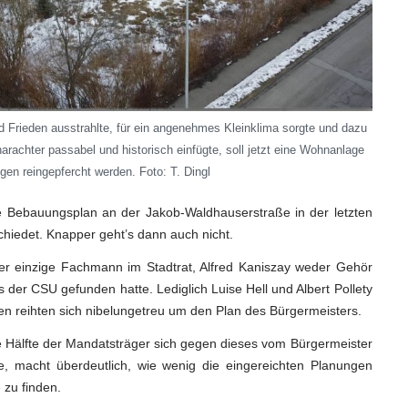
 Frieden ausstrahlte, für ein angenehmes Kleinklima sorgte und dazu
arachter passabel und historisch einfügte, soll jetzt eine Wohnanlage
en reingepfercht werden. Foto: T. Dingl
e Bebauungsplan an der Jakob-Waldhauserstraße in der letzten
hiedet. Knapper geht’s dann auch nicht.
der einzige Fachmann im Stadtrat, Alfred Kaniszay weder Gehör
der CSU gefunden hatte. Lediglich Luise Hell und Albert Pollety
eren reihten sich nibelungetreu um den Plan des Bürgermeisters.
e Hälfte der Mandatsträger sich gegen dieses vom Bürgermeister
e, macht überdeutlich, wie wenig die eingereichten Planungen
 zu finden.