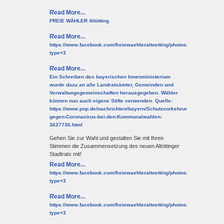
Read More...
FREIE WÄHLER Altötting
Read More...
https://www.facebook.com/freiewaehleraltoetting/photos/a.10150952
type=3
Read More...
Ein Schreiben des bayerischen Innenministerium
wurde dazu an alle Landratsämter, Gemeinden und
Verwaltungsgemeinschaften herausgegeben. Wähler
können nun auch eigene Stifte verwenden. Quelle:
https://www.pnp.de/nachrichten/bayern/Schutzvorkehrungen-
gegen-Coronavirus-bei-den-Kommunalwahlen-
3627736.html
Gehen Sie zur Wahl und gestalten Sie mit Ihren
Stimmen die Zusammensetzung des neuen Altöttinger
Stadtrats mit!
Read More...
https://www.facebook.com/freiewaehleraltoetting/photos/a.10150952
type=3
Read More...
https://www.facebook.com/freiewaehleraltoetting/photos/a.10150952
type=3