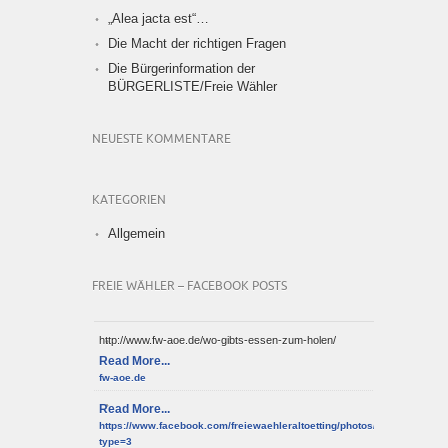
„Alea jacta est“…
Die Macht der richtigen Fragen
Die Bürgerinformation der
BÜRGERLISTE/Freie Wähler
NEUESTE KOMMENTARE
KATEGORIEN
Allgemein
FREIE WÄHLER – FACEBOOK POSTS
http://www.fw-aoe.de/wo-gibts-essen-zum-holen/
Read More...
fw-aoe.de
Read More...
https://www.facebook.com/freiewaehleraltoetting/photos/a.10150952
type=3