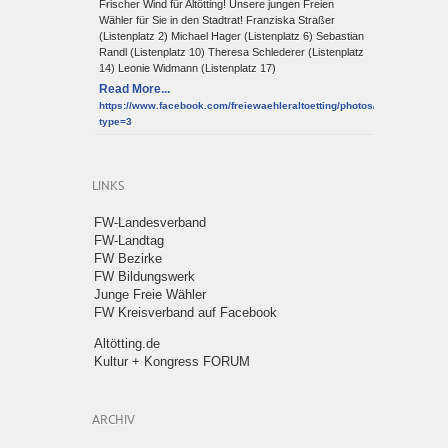
Frischer Wind für Altötting! Unsere jungen Freien
Wähler für Sie in den Stadtrat! Franziska Straßer
(Listenplatz 2) Michael Hager (Listenplatz 6) Sebastian
Randl (Listenplatz 10) Theresa Schlederer (Listenplatz
14) Leonie Widmann (Listenplatz 17)
Read More...
https://www.facebook.com/freiewaehleraltoetting/photos/a.10150952
type=3
LINKS
FW-Landesverband
FW-Landtag
FW Bezirke
FW Bildungswerk
Junge Freie Wähler
FW Kreisverband auf Facebook
Altötting.de
Kultur + Kongress FORUM
ARCHIV