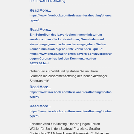
FREIE WÄHLER Altötting
Read More...
https://www.facebook.com/freiewaehleraltoetting/photos/a.10150952
type=3
Read More...
Ein Schreiben des bayerischen Innenministerium
wurde dazu an alle Landratsämter, Gemeinden und
Verwaltungsgemeinschaften herausgegeben. Wähler
können nun auch eigene Stifte verwenden. Quelle:
https://www.pnp.de/nachrichten/bayern/Schutzvorkehrungen-
gegen-Coronavirus-bei-den-Kommunalwahlen-
3627736.html
Gehen Sie zur Wahl und gestalten Sie mit Ihren
Stimmen die Zusammensetzung des neuen Altöttinger
Stadtrats mit!
Read More...
https://www.facebook.com/freiewaehleraltoetting/photos/a.10150952
type=3
Read More...
https://www.facebook.com/freiewaehleraltoetting/photos/a.10150952
type=3
Frischer Wind für Altötting! Unsere jungen Freien
Wähler für Sie in den Stadtrat! Franziska Straßer
(Listenplatz 2) Michael Hager (Listenplatz 6) Sebastian