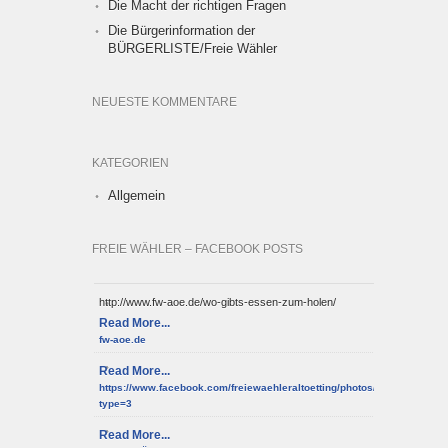
Die Macht der richtigen Fragen
Die Bürgerinformation der
BÜRGERLISTE/Freie Wähler
NEUESTE KOMMENTARE
KATEGORIEN
Allgemein
FREIE WÄHLER – FACEBOOK POSTS
http://www.fw-aoe.de/wo-gibts-essen-zum-holen/
Read More...
fw-aoe.de
Read More...
https://www.facebook.com/freiewaehleraltoetting/photos/a.10150952
type=3
Read More...